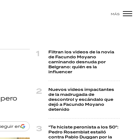
MÁS
Filtran los videos de la novia
de Facundo Moyano
caminando desnuda por
Belgrano: quién es la
influencer
Nuevos videos impactantes
de la madrugada de
 pero
descontrol y escándalo que
dejó a Facundo Moyano
detenido
Seguir en
"Te hiciste peronista a los 50":
Pedro Rosemblat estalló
contra Pablo Duggan por la