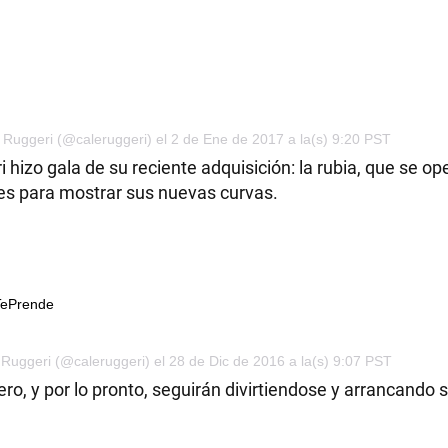
 Ruggeri (@caleruggeri) el 2 de Ene de 2017 a la(s) 9:20 PST
hizo gala de su reciente adquisición: la rubia, que se ope
s para mostrar sus nuevas curvas.
TePrende
Ruggeri (@caleruggeri) el 28 de Dic de 2016 a la(s) 9:07 PST
ro, y por lo pronto, seguirán divirtiendose y arrancando 