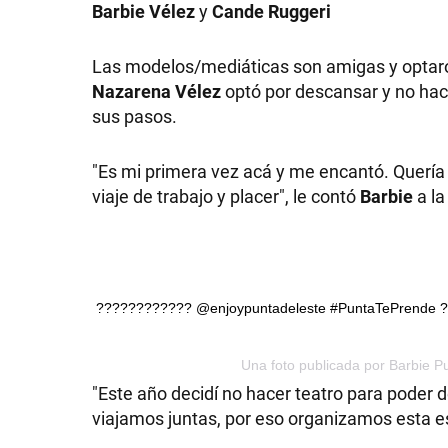
Barbie Vélez
y
Cande Ruggeri
GRAN
Las modelos/mediáticas son amigas y optaron
HERMANO
Nazarena Vélez
optó por descansar y no hace
sus pasos.
SALUD
"Es mi primera vez acá y me encantó. Quería 
viaje de trabajo y placer", le contó
Barbie
a la
DEPORTES
TECNOLOGÍA
???????????? @enjoypuntadeleste #PuntaTePrende 
Una foto publicada por Barbie P
"Este año decidí no hacer teatro para poder 
viajamos juntas, por eso organizamos esta e