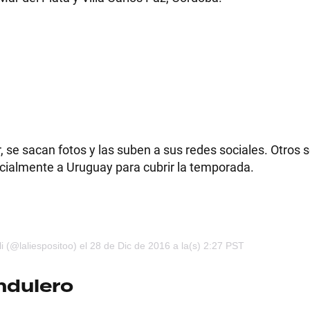
RECETAS
PALABRAS
HORÓSCOPO
 se sacan fotos y las suben a sus redes sociales. Otros 
ecialmente a Uruguay para cubrir la temporada.
Seguinos
i (@laliespositoo)
el 28 de Dic de 2016 a la(s) 2:27 PST
ndulero