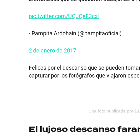
pic.twitter.com/UQJQe83cxl
SHOW
- Pampita Ardohain (@pampitaoficial)
2 de enero de 2017
POLÍTICA
Felices por el descanso que se pueden tomar,
capturar por los fotógrafos que viajaron esp
ACTUALIDAD
POLICIALES
Una foto publicada por Lal
ECONOMÍA
El lujoso descanso fara