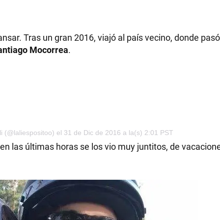
nsar. Tras un gran 2016, viajó al país vecino, donde pasó 
antiago Mocorrea
.
i (@laliespositoo) el 31 de Dic de 2016 a la(s) 2:01 PST
n las últimas horas se los vio muy juntitos, de vacacion