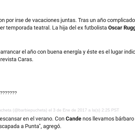
 por irse de vacaciones juntas. Tras un año complicado, 
r temporada teatral. La hija del ex futbolista
Oscar Rug
arrancar el año con buena energía y éste es el lugar indi
 revista Caras.
????????
ucheta (@barbiepucheta) el 3 de Ene de 2017 a la(s) 2:25 PST
descansar en el verano. Con
Cande
nos llevamos bárbaro 
scapada a Punta", agregó.