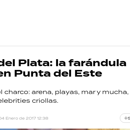
del Plata: la farándula
 en Punta del Este
el charco: arena, playas, mar y mucha,
lebrities criollas.
04 Enero de 2017 12:38