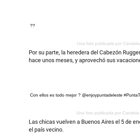
??
Una foto publicada por Candela
Por su parte, la heredera del Cabezón Ruggeri 
hace unos meses, y aprovechó sus vacacione
Con ellos es todo mejor ? @enjoypuntadeleste #Punta
Una foto publicada por Candela 
Las chicas vuelven a Buenos Aires el 5 de ene
el país vecino.