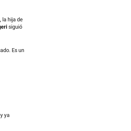
la hija de
geri
siguió
cado. Es un
y ya