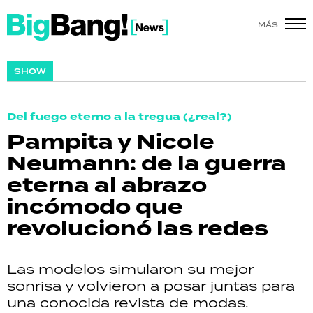
MÁS
SHOW
SHOW
POLÍTICA
Del fuego eterno a la tregua (¿real?)
ACTUALIDAD
Pampita y Nicole
Neumann: de la guerra
POLICIALES
eterna al abrazo
ECONOMÍA
incómodo que
revolucionó las redes
GRAN HERMANO
SALUD
Las modelos simularon su mejor
sonrisa y volvieron a posar juntas para
DEPORTES
una conocida revista de modas.