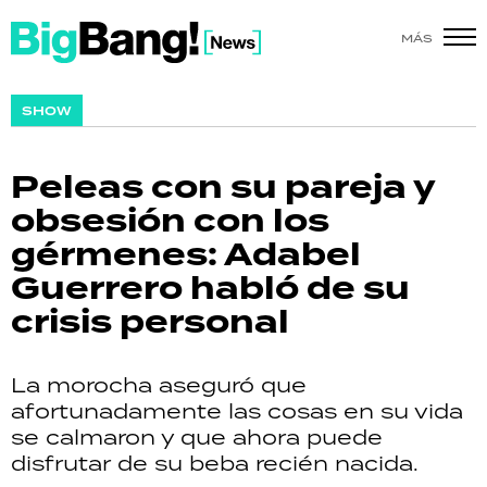
MÁS
SHOW
SHOW
POLÍTICA
Peleas con su pareja y
ACTUALIDAD
obsesión con los
gérmenes: Adabel
POLICIALES
Guerrero habló de su
ECONOMÍA
crisis personal
GRAN HERMANO
La morocha aseguró que
SALUD
afortunadamente las cosas en su vida
se calmaron y que ahora puede
DEPORTES
disfrutar de su beba recién nacida.