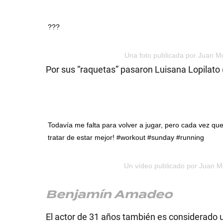
???
Una foto publicada por Juan M
Por sus “raquetas” pasaron Luisana Lopilato 
Todavía me falta para volver a jugar, pero cada vez que
tratar de estar mejor! #workout #sunday #running
Un vídeo publicado por Juan M
Benjamín Amadeo
El actor de 31 años también es considerado 