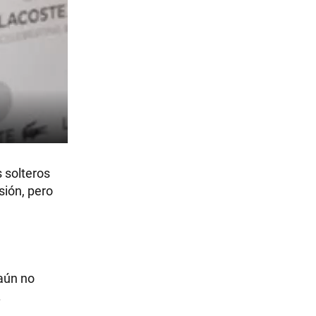
 solteros
sión, pero
 aún no
.