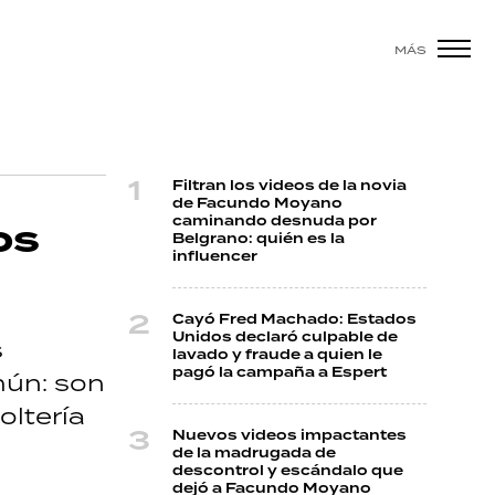
MÁS
Filtran los videos de la novia
de Facundo Moyano
caminando desnuda por
os
Belgrano: quién es la
influencer
Cayó Fred Machado: Estados
Unidos declaró culpable de
s
lavado y fraude a quien le
pagó la campaña a Espert
mún: son
oltería
Nuevos videos impactantes
de la madrugada de
descontrol y escándalo que
dejó a Facundo Moyano