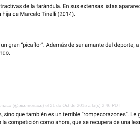
ractivas de la farándula. En sus extensas listas aparare
 hija de Marcelo Tinelli (2014).
r un gran “picaflor”. Además de ser amante del deporte, a 
undo.
onaco (@picomonaco) el 31 de Oct de 2015 a la(s) 2:46 PDT
nis, sino que también es un terrible “rompecorazones”. Le 
de la competición como ahora, que se recupera de una les