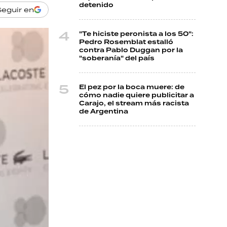
detenido
Seguir en
"Te hiciste peronista a los 50":
Pedro Rosemblat estalló
contra Pablo Duggan por la
"soberanía" del país
El pez por la boca muere: de
cómo nadie quiere publicitar a
Carajo, el stream más racista
de Argentina