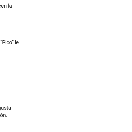
cen la
“Pico” le
gusta
ión.