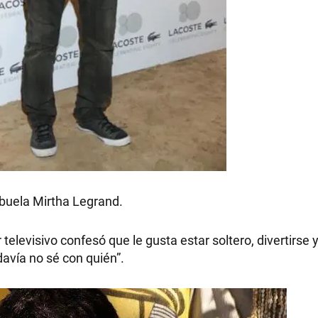
RECETAS
PALABRAS
HORÓSCOPO
abuela Mirtha Legrand.
Seguinos
televisivo confesó que le gusta estar soltero, divertirse y
avía no sé con quién”.