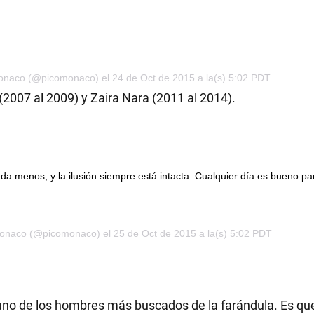
onaco (@picomonaco) el 24 de Oct de 2015 a la(s) 5:02 PDT
(2007 al 2009) y Zaira Nara (2011 al 2014).
da menos, y la ilusión siempre está intacta. Cualquier día es bueno pa
onaco (@picomonaco) el 25 de Oct de 2015 a la(s) 5:02 PDT
uno de los hombres más buscados de la farándula. Es qu