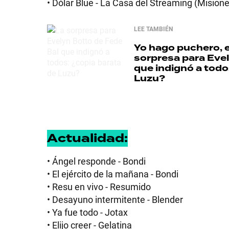
• Dólar Blue - La Casa del Streaming (Mision
GRAN
LEE TAMBIÉN
HERMANO
Yo hago puchero, e
sorpresa para Evel
que indignó a todo
SALUD
Luzu?
DEPORTES
Actualidad:
TECNOLOGÍA
• Ángel responde - Bondi
• El ejército de la mañana - Bondi
• Resu en vivo - Resumido
• Desayuno intermitente - Blender
• Ya fue todo - Jotax
• Elijo creer - Gelatina