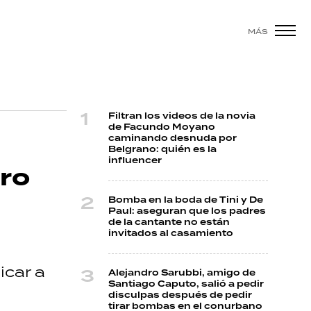
MÁS
Filtran los videos de la novia
de Facundo Moyano
caminando desnuda por
Belgrano: quién es la
influencer
rro
Bomba en la boda de Tini y De
Paul: aseguran que los padres
de la cantante no están
invitados al casamiento
icar a
Alejandro Sarubbi, amigo de
Santiago Caputo, salió a pedir
disculpas después de pedir
tirar bombas en el conurbano