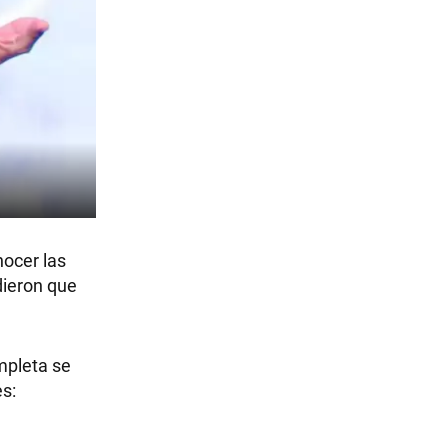
nocer las
dieron que
mpleta se
s: