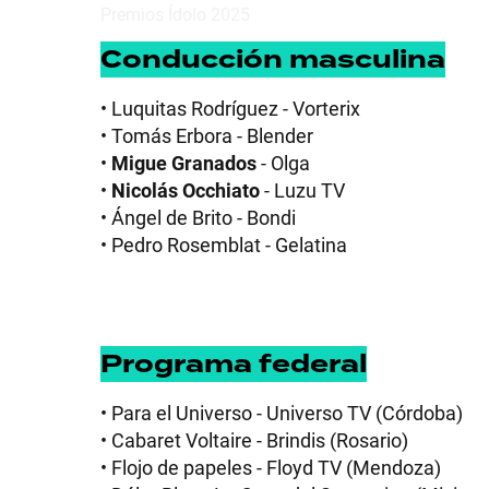
Conducción masculina
• Luquitas Rodríguez - Vorterix
SHOW
• Tomás Erbora - Blender
•
Migue Granados
- Olga
•
Nicolás Occhiato
- Luzu TV
POLÍTICA
• Ángel de Brito - Bondi
• Pedro Rosemblat - Gelatina
ACTUALIDAD
Programa federal
POLICIALES
• Para el Universo - Universo TV (Córdoba)
• Cabaret Voltaire - Brindis (Rosario)
ECONOMÍA
• Flojo de papeles - Floyd TV (Mendoza)