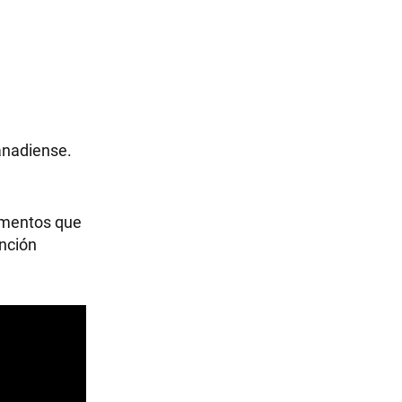
anadiense.
lementos que
anción