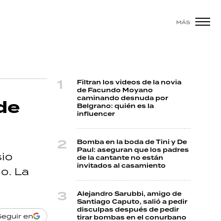
MÁS
Filtran los videos de la novia
de Facundo Moyano
caminando desnuda por
de
Belgrano: quién es la
influencer
Bomba en la boda de Tini y De
Paul: aseguran que los padres
sio
de la cantante no están
invitados al casamiento
o. La
Alejandro Sarubbi, amigo de
Santiago Caputo, salió a pedir
disculpas después de pedir
Seguir en
tirar bombas en el conurbano