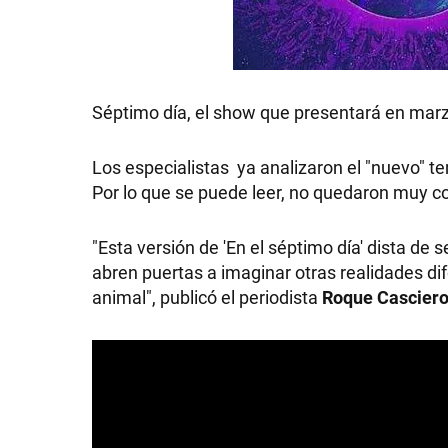
GRAN
HERMANO
Séptimo día, el show que presentará en marzo
SALUD
Los especialistas ya analizaron el "nuevo" 
Por lo que se puede leer, no quedaron muy c
DEPORTES
"Esta versión de 'En el séptimo día' dista de
abren puertas a imaginar otras realidades dif
animal", publicó el periodista
Roque Cascier
TECNOLOGÍA