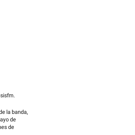
asisfm.
r de la banda,
mayo de
nes de