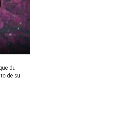
rque du
to de su