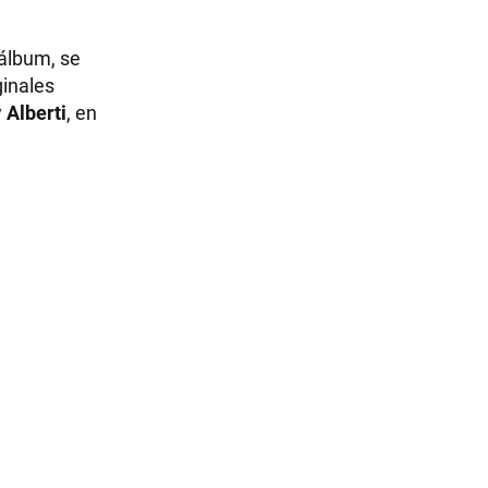
 álbum, se
ginales
y
Alberti
, en