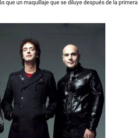
más que un maquillaje que se diluye después de la primera