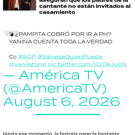
aseguran que los padres de la
cantante no están invitados al
casamiento
💣 ¿PAMPITA COBRÓ POR IR A PH?
YANINA CUENTA TODA LA VERDAD
Cc
#SQP
#SálveseQuienPueda
@yanilatorre
pic.twitter.com/lCrDeJuilW
— América TV
(@AmericaTV)
August 6, 2026
Hasta ese momento, la historia parecía bastante