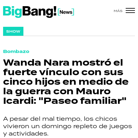
MÁS
SHOW
SHOW
POLÍTICA
Bombazo
ACTUALIDAD
Wanda Nara mostró el
fuerte vínculo con sus
POLICIALES
cinco hijos en medio de
ECONOMÍA
la guerra con Mauro
Icardi: "Paseo familiar"
GRAN HERMANO
SALUD
A pesar del mal tiempo, los chicos
vivieron un domingo repleto de juegos
DEPORTES
y actividades.