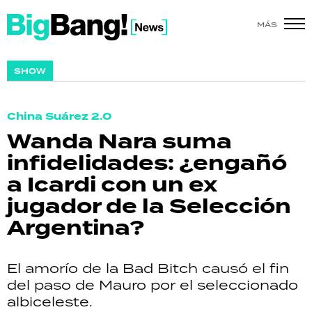
MÁS
SHOW
SHOW
POLÍTICA
China Suárez 2.0
ACTUALIDAD
Wanda Nara suma
infidelidades: ¿engañó
POLICIALES
a Icardi con un ex
ECONOMÍA
jugador de la Selección
Argentina?
GRAN HERMANO
SALUD
El amorío de la Bad Bitch causó el fin
del paso de Mauro por el seleccionado
DEPORTES
albiceleste.