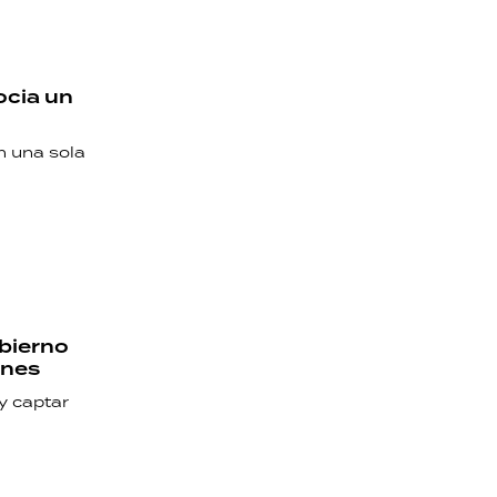
ocia un
n una sola
obierno
ones
y captar