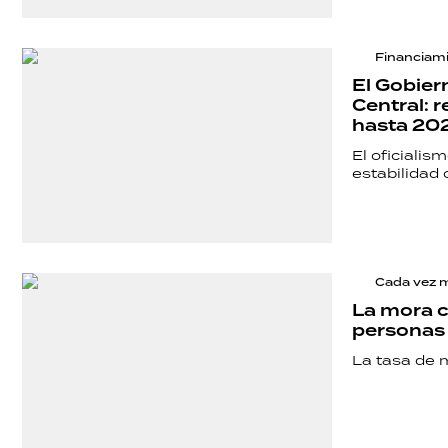
POLÍTICA
Financiam
El Gobier
Central: 
ACTUALIDAD
hasta 20
El oficialis
estabilidad 
POLICIALES
ECONOMÍA
Cada vez 
La mora c
personas 
GRAN
La tasa de 
HERMANO