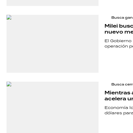
SALUD
Busca gan
DEPORTES
Milei bus
nuevo me
El Gobierno
TECNOLOGÍA
operación p
Busca cerr
Mientras 
acelera u
Economía lo
dólares para