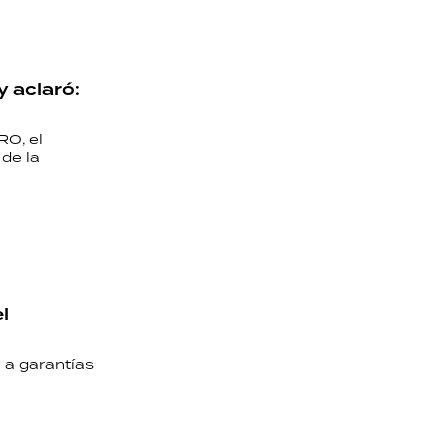
 aclaró:
RO, el
 de la
l
 a garantías