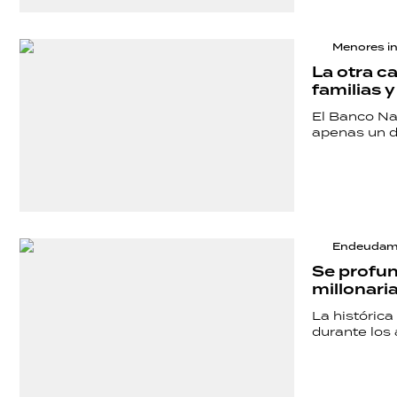
Menores i
La otra c
familias y
El Banco Na
apenas un d
Endeudami
Se profun
millonari
La históric
durante los