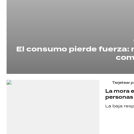
El consumo pierde fuerza: 
com
Tarjetear 
La mora e
personas
La baja res