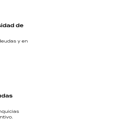
sidad de
deudas y en
udas
nquicias
tivo.