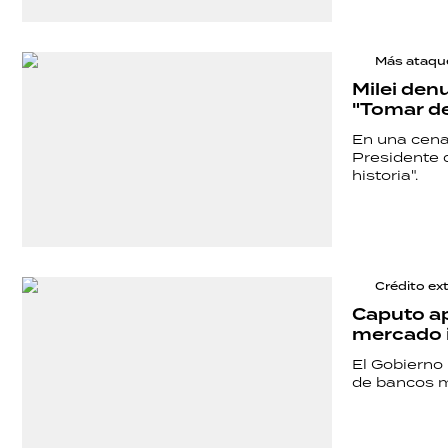
Más ataque
Milei den
"Tomar de
En una cena
Presidente d
historia".
Crédito ex
Caputo ap
mercado i
El Gobierno
de bancos mu