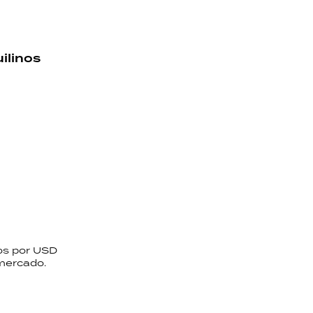
ilinos
tos por USD
 mercado.