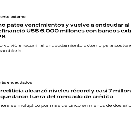
PALABRAS
HORÓSCOPO
iento externo
no patea vencimientos y vuelve a endeudar a
refinanció US$ 6.000 millones con bancos ext
28
Seguinos
mo volvió a recurrir al endeudamiento externo para sostene
cambiaria.
más endeudados
rediticia alcanzó niveles récord y casi 7 millo
quedaron fuera del mercado de crédito
mora se multiplicó por más de cinco en menos de dos añ