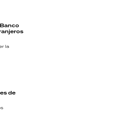
l Banco
ranjeros
r la
nes de
os