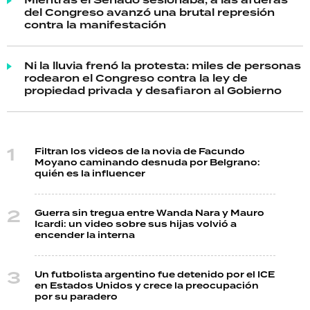
Mientras el Senado sesionaba, a las afueras
del Congreso avanzó una brutal represión
contra la manifestación
Ni la lluvia frenó la protesta: miles de personas
rodearon el Congreso contra la ley de
propiedad privada y desafiaron al Gobierno
Filtran los videos de la novia de Facundo
Moyano caminando desnuda por Belgrano:
quién es la influencer
Guerra sin tregua entre Wanda Nara y Mauro
Icardi: un video sobre sus hijas volvió a
encender la interna
Un futbolista argentino fue detenido por el ICE
en Estados Unidos y crece la preocupación
por su paradero