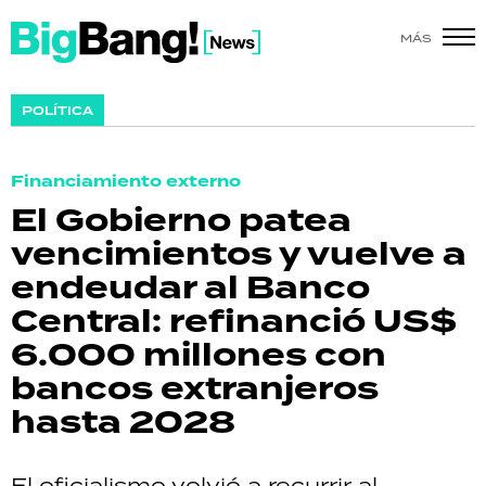
MÁS
SHOW
POLÍTICA
POLÍTICA
Financiamiento externo
ACTUALIDAD
El Gobierno patea
vencimientos y vuelve a
POLICIALES
endeudar al Banco
ECONOMÍA
Central: refinanció US$
6.000 millones con
GRAN HERMANO
bancos extranjeros
SALUD
hasta 2028
DEPORTES
El oficialismo volvió a recurrir al