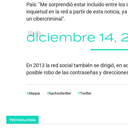
País: "Me sorprendió estar incluido entre los 
GRAN
inquietud en la red a partir de esta noticia,
un cibercriminal".
HERMANO
diciembre 14, 
SALUD
DEPORTES
En 2013 la red social también se dirigió, en 
posible robo de las contraseñas y direccione
TECNOLOGÍA
Ataque
hackeotwitter
Twitter
TECNOLOGÍA