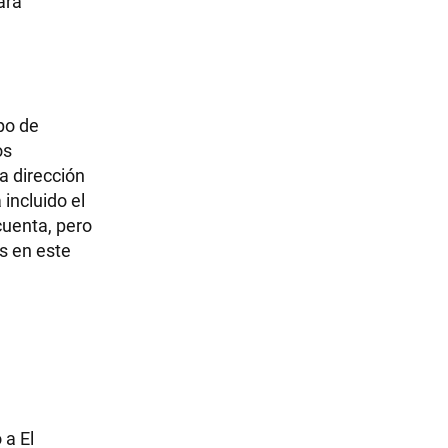
ara
po de
os
a dirección
 incluido el
cuenta, pero
s en este
 a El