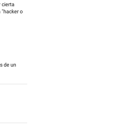
 cierta
n "hacker o
es de un