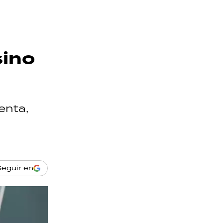
sino
enta,
Seguir en