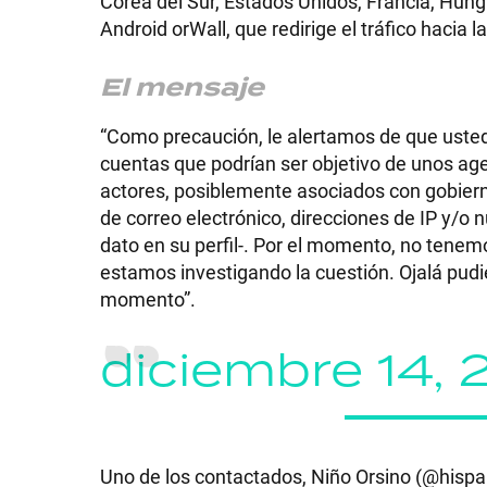
Corea del Sur, Estados Unidos, Francia, Hungr
Android orWall, que redirige el tráfico hacia 
El mensaje
SHOW
“Como precaución, le alertamos de que usted
cuentas que podrían ser objetivo de unos a
actores, posiblemente asociados con gobiern
POLÍTICA
de correo electrónico, direcciones de IP y/o n
dato en su perfil-. Por el momento, no tenem
estamos investigando la cuestión. Ojalá pud
ACTUALIDAD
momento”.
diciembre 14, 
POLICIALES
ECONOMÍA
Uno de los contactados, Niño Orsino (@hispaha