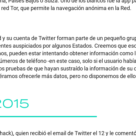
ía, Países Bajos o Suiza. Uno de los blancos fue la app p
la red Tor, que permite la navegación anónima en la Red.
RECETAS
 y su cuenta de Twitter forman parte de un pequeño gru
gentes auspiciados por algunos Estados. Creemos que es
PALABRAS
os, pueden estar intentando obtener información como l
úmeros de teléfono -en este caso, solo si el usuario había
HORÓSCOPO
os pruebas de que hayan sustraído la información de su 
iéramos ofrecerle más datos, pero no disponemos de ello
Seguinos
2015
ck), quien recibió el email de Twitter el 12 y le comentó