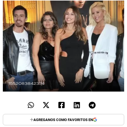
TECNOLOGÍA
RECETAS
PALABRAS
HORÓSCOPO
Seguinos
1552083842374
AGREGANOS COMO FAVORITOS EN