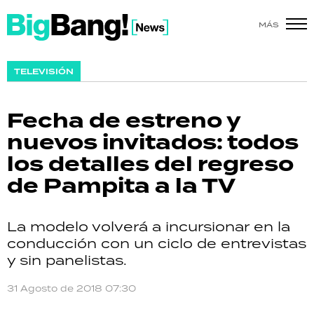
MÁS
SHOW
TELEVISIÓN
POLÍTICA
Fecha de estreno y
ACTUALIDAD
nuevos invitados: todos
los detalles del regreso
POLICIALES
de Pampita a la TV
ECONOMÍA
La modelo volverá a incursionar en la
GRAN HERMANO
conducción con un ciclo de entrevistas
y sin panelistas.
SALUD
31 Agosto de 2018 07:30
DEPORTES