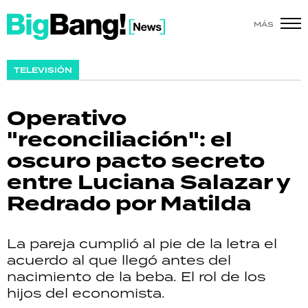
MÁS
SHOW
TELEVISIÓN
POLÍTICA
Operativo
ACTUALIDAD
"reconciliación": el
oscuro pacto secreto
POLICIALES
entre Luciana Salazar y
ECONOMÍA
Redrado por Matilda
GRAN HERMANO
La pareja cumplió al pie de la letra el
SALUD
acuerdo al que llegó antes del
nacimiento de la beba. El rol de los
DEPORTES
hijos del economista.