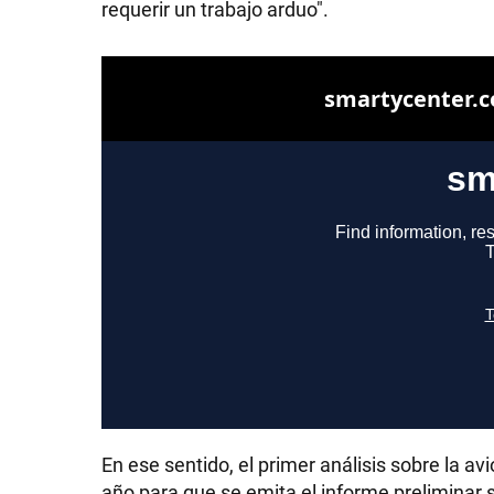
requerir un trabajo arduo".
SHOW
POLÍTICA
ACTUALIDAD
POLICIALES
ECONOMÍA
En ese sentido, el primer análisis sobre la av
año para que se emita el informe preliminar 