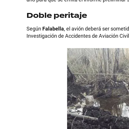
GRAN
Doble peritaje
HERMANO
Según
Falabella
, el avión deberá ser someti
Investigación de Accidentes de Aviación Civil
SALUD
DEPORTES
TECNOLOGÍA