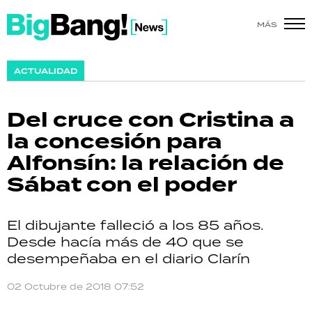
MÁS
SHOW
ACTUALIDAD
POLÍTICA
Del cruce con Cristina a
ACTUALIDAD
la concesión para
Alfonsín: la relación de
POLICIALES
Sábat con el poder
ECONOMÍA
El dibujante falleció a los 85 años.
GRAN HERMANO
Desde hacía más de 40 que se
desempeñaba en el diario Clarín
SALUD
02 Octubre de 2018 07:52
DEPORTES