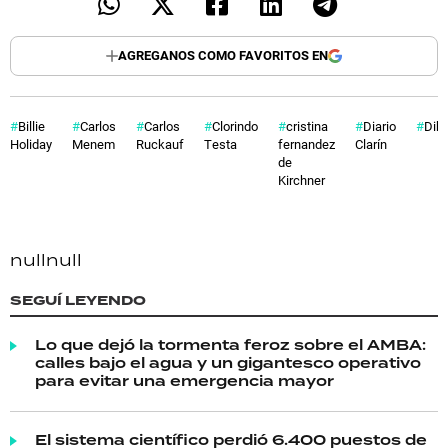
AGREGANOS COMO FAVORITOS EN
Billie
Carlos
Carlos
Clorindo
cristina
Diario
Dibu
Holiday
Menem
Ruckauf
Testa
fernandez
Clarín
de
Kirchner
null
null
SEGUÍ LEYENDO
Lo que dejó la tormenta feroz sobre el AMBA:
calles bajo el agua y un gigantesco operativo
para evitar una emergencia mayor
El sistema científico perdió 6.400 puestos de