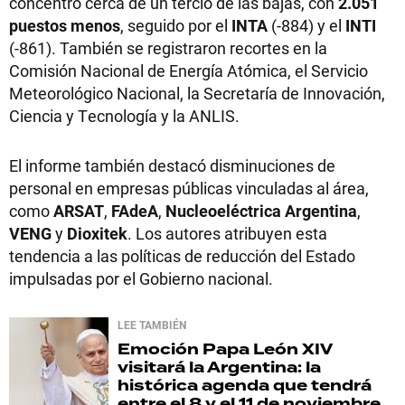
concentró cerca de un tercio de las bajas, con
2.051
puestos menos
, seguido por el
INTA
(-884) y el
INTI
(-861). También se registraron recortes en la
Comisión Nacional de Energía Atómica, el Servicio
Meteorológico Nacional, la Secretaría de Innovación,
Ciencia y Tecnología y la ANLIS.
El informe también destacó disminuciones de
personal en empresas públicas vinculadas al área,
como
ARSAT
,
FAdeA
,
Nucleoeléctrica Argentina
,
VENG
y
Dioxitek
. Los autores atribuyen esta
tendencia a las políticas de reducción del Estado
impulsadas por el Gobierno nacional.
LEE TAMBIÉN
Emoción
Papa León XIV
visitará la Argentina: la
histórica agenda que tendrá
entre el 8 y el 11 de noviembre