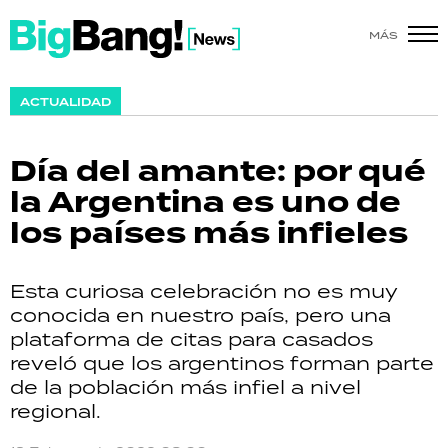
MÁS
SHOW
ACTUALIDAD
POLÍTICA
Día del amante: por qué
ACTUALIDAD
la Argentina es uno de
los países más infieles
POLICIALES
ECONOMÍA
Esta curiosa celebración no es muy
conocida en nuestro país, pero una
GRAN HERMANO
plataforma de citas para casados
reveló que los argentinos forman parte
SALUD
de la población más infiel a nivel
regional.
DEPORTES