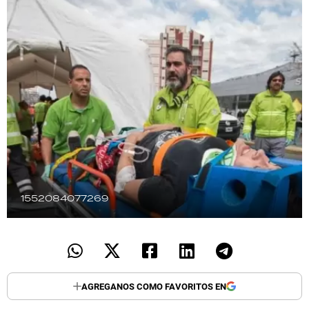
TECNOLOGÍA
RECETAS
PALABRAS
HORÓSCOPO
Seguinos
1552084077269
AGREGANOS COMO FAVORITOS EN