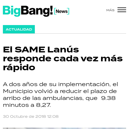
MÁS
SHOW
ACTUALIDAD
POLÍTICA
El SAME Lanús
ACTUALIDAD
responde cada vez más
rápido
POLICIALES
ECONOMÍA
A dos años de su implementación, el
Municipio volvió a reducir el plazo de
GRAN HERMANO
arribo de las ambulancias, que 9.38
minutos a 8,27.
SALUD
30 Octubre de 2018 12:08
DEPORTES