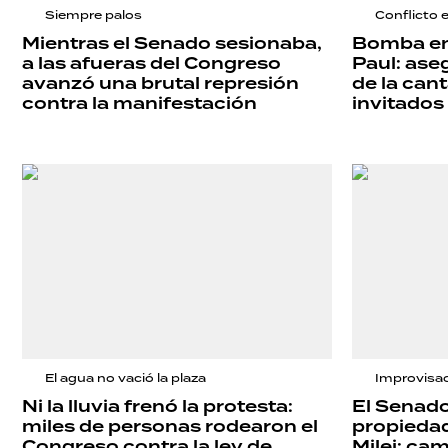
Siempre palos
Conflicto 
TECNOLOGÍA
Mientras el Senado sesionaba,
Bomba en 
a las afueras del Congreso
Paul: ase
avanzó una brutal represión
de la can
contra la manifestación
invitados
El agua no vació la plaza
Improvisa
Ni la lluvia frenó la protesta:
El Senado
miles de personas rodearon el
propiedad
Congreso contra la ley de
Milei: ca