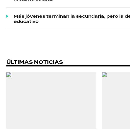
ACTUALIDAD
POLICIALES
Más jóvenes terminan la secundaria, pero la d
educativo
ECONOMÍA
GRAN
ÚLTIMAS NOTICIAS
HERMANO
SALUD
DEPORTES