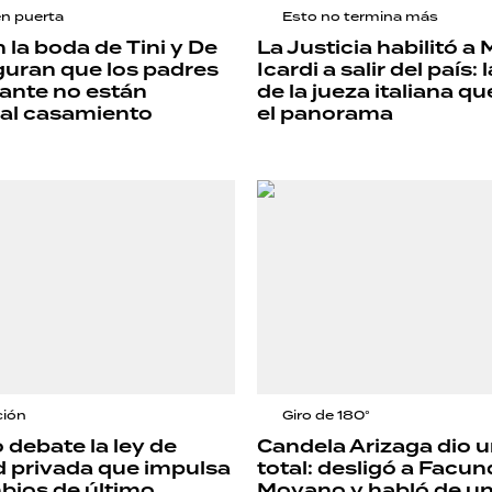
en puerta
Esto no termina más
la boda de Tini y De
La Justicia habilitó a
guran que los padres
Icardi a salir del país:
tante no están
de la jueza italiana q
 al casamiento
el panorama
ción
Giro de 180°
 debate la ley de
Candela Arizaga dio u
 privada que impulsa
total: desligó a Facu
mbios de último
Moyano y habló de un