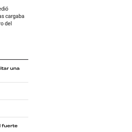
edió
ras cargaba
ro del
itar una
 fuerte