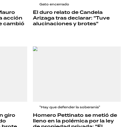
Gato encerrado
 Mauro
El duro relato de Candela
 la acción
Arizaga tras declarar: "Tuve
ue cambió
alucinaciones y brotes"
"Hay que defender la soberanía"
n giro
Homero Pettinato se metió de
ndo
lleno en la polémica por la ley
 brote
de propiedad privada: "El