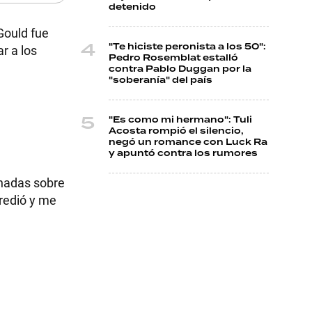
detenido
Gould fue
"Te hiciste peronista a los 50":
r a los
Pedro Rosemblat estalló
contra Pablo Duggan por la
"soberanía" del país
"Es como mi hermano": Tuli
Acosta rompió el silencio,
negó un romance con Luck Ra
y apuntó contra los rumores
onadas sobre
gredió y me