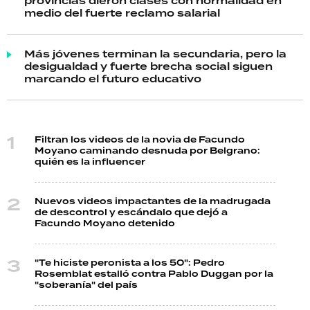
provincias dieron clases con normalidad en
medio del fuerte reclamo salarial
Más jóvenes terminan la secundaria, pero la
desigualdad y fuerte brecha social siguen
marcando el futuro educativo
Filtran los videos de la novia de Facundo
Moyano caminando desnuda por Belgrano:
quién es la influencer
Nuevos videos impactantes de la madrugada
de descontrol y escándalo que dejó a
Facundo Moyano detenido
"Te hiciste peronista a los 50": Pedro
Rosemblat estalló contra Pablo Duggan por la
"soberanía" del país