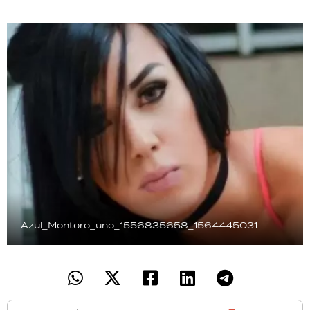
TECNOLOGÍA
RECETAS
PALABRAS
HORÓSCOPO
Seguinos
Azul_Montoro_uno_1556835658_1564445031