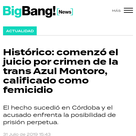
MÁS
SHOW
ACTUALIDAD
POLÍTICA
Histórico: comenzó el
ACTUALIDAD
juicio por crimen de la
trans Azul Montoro,
POLICIALES
calificado como
ECONOMÍA
femicidio
GRAN HERMANO
El hecho sucedió en Córdoba y el
SALUD
acusado enfrenta la posibilidad de
prisión perpetua.
DEPORTES
31 Julio de 2019 15:43