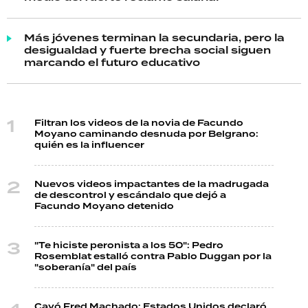
Más jóvenes terminan la secundaria, pero la
desigualdad y fuerte brecha social siguen
marcando el futuro educativo
Filtran los videos de la novia de Facundo
Moyano caminando desnuda por Belgrano:
quién es la influencer
Nuevos videos impactantes de la madrugada
de descontrol y escándalo que dejó a
Facundo Moyano detenido
"Te hiciste peronista a los 50": Pedro
Rosemblat estalló contra Pablo Duggan por la
"soberanía" del país
Cayó Fred Machado: Estados Unidos declaró