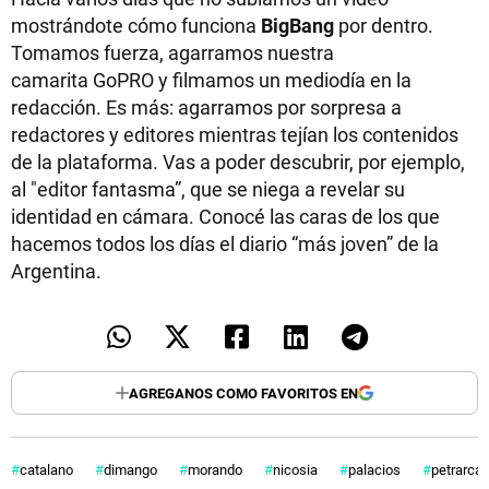
TECNOLOGÍA
mostrándote cómo funciona
BigBang
por dentro.
Tomamos fuerza, agarramos nuestra
camarita GoPRO y filmamos un mediodía en la
redacción. Es más: agarramos por sorpresa a
RECETAS
redactores y editores mientras tejían los contenidos
de la plataforma. Vas a poder descubrir, por ejemplo,
PALABRAS
al "editor fantasma”, que se niega a revelar su
HORÓSCOPO
identidad en cámara. Conocé las caras de los que
hacemos todos los días el diario “más joven” de la
Argentina.
Seguinos
AGREGANOS COMO FAVORITOS EN
catalano
dimango
morando
nicosia
palacios
petrarca