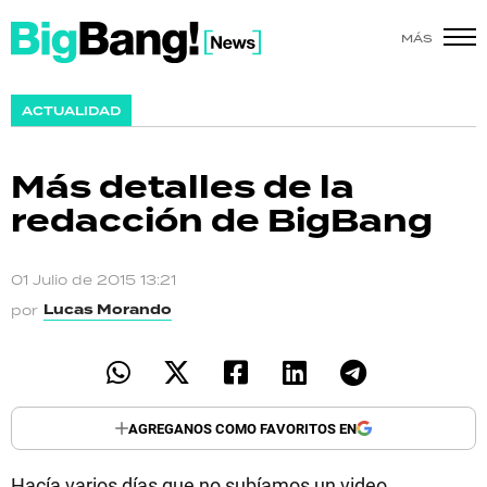
MÁS
SHOW
ACTUALIDAD
POLÍTICA
Más detalles de la
ACTUALIDAD
redacción de BigBang
POLICIALES
01 Julio de 2015 13:21
ECONOMÍA
Lucas Morando
por
GRAN HERMANO
SALUD
AGREGANOS COMO FAVORITOS EN
DEPORTES
Hacía varios días que no subíamos un video