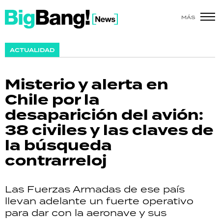
MÁS
SHOW
ACTUALIDAD
POLÍTICA
Misterio y alerta en
ACTUALIDAD
Chile por la
desaparición del avión:
POLICIALES
38 civiles y las claves de
ECONOMÍA
la búsqueda
contrarreloj
GRAN HERMANO
SALUD
Las Fuerzas Armadas de ese país
llevan adelante un fuerte operativo
DEPORTES
para dar con la aeronave y sus