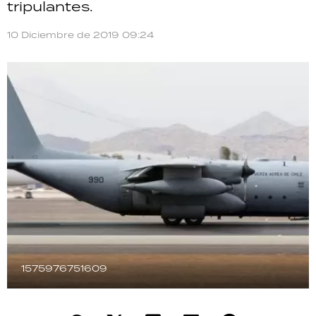
tripulantes.
TECNOLOGÍA
10 Diciembre de 2019 09:24
RECETAS
PALABRAS
HORÓSCOPO
Seguinos
1575976751609