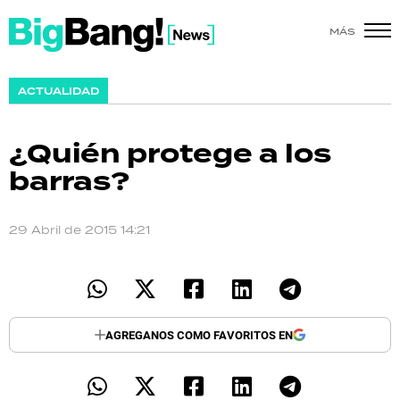
MÁS
SHOW
ACTUALIDAD
POLÍTICA
¿Quién protege a los
ACTUALIDAD
barras?
POLICIALES
29 Abril de 2015 14:21
ECONOMÍA
GRAN HERMANO
SALUD
AGREGANOS COMO FAVORITOS EN
DEPORTES