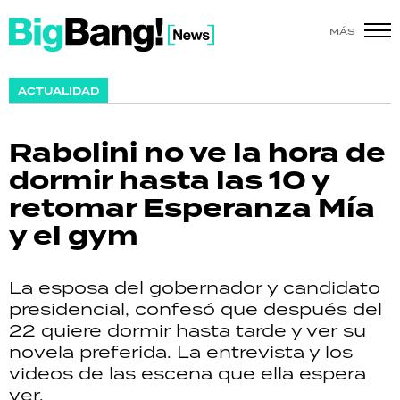
MÁS
SHOW
ACTUALIDAD
POLÍTICA
Rabolini no ve la hora de
ACTUALIDAD
dormir hasta las 10 y
retomar Esperanza Mía
POLICIALES
y el gym
ECONOMÍA
La esposa del gobernador y candidato
GRAN HERMANO
presidencial, confesó que después del
22 quiere dormir hasta tarde y ver su
SALUD
novela preferida. La entrevista y los
videos de las escena que ella espera
DEPORTES
ver.