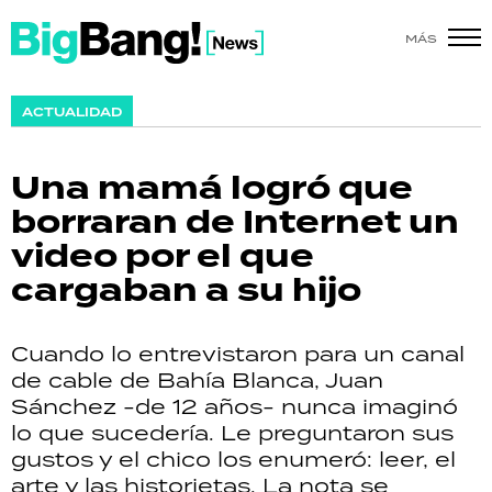
MÁS
SHOW
ACTUALIDAD
POLÍTICA
Una mamá logró que
ACTUALIDAD
borraran de Internet un
video por el que
POLICIALES
cargaban a su hijo
ECONOMÍA
Cuando lo entrevistaron para un canal
GRAN HERMANO
de cable de Bahía Blanca, Juan
Sánchez -de 12 años- nunca imaginó
SALUD
lo que sucedería. Le preguntaron sus
gustos y el chico los enumeró: leer, el
DEPORTES
arte y las historietas. La nota se