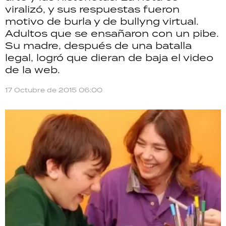
viralizó, y sus respuestas fueron
TECNOLOGÍA
motivo de burla y de bullyng virtual.
Adultos que se ensañaron con un pibe.
Su madre, después de una batalla
legal, logró que dieran de baja el video
RECETAS
de la web.
PALABRAS
17 Octubre de 2015 06:00
HORÓSCOPO
Seguinos