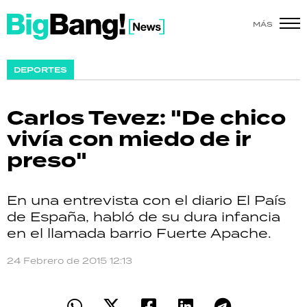
MÁS
SHOW
DEPORTES
POLÍTICA
Carlos Tevez: "De chico
ACTUALIDAD
vivía con miedo de ir
preso"
POLICIALES
ECONOMÍA
En una entrevista con el diario El País
de España, habló de su dura infancia
GRAN HERMANO
en el llamada barrio Fuerte Apache.
SALUD
24 Febrero de 2015 12:13
DEPORTES