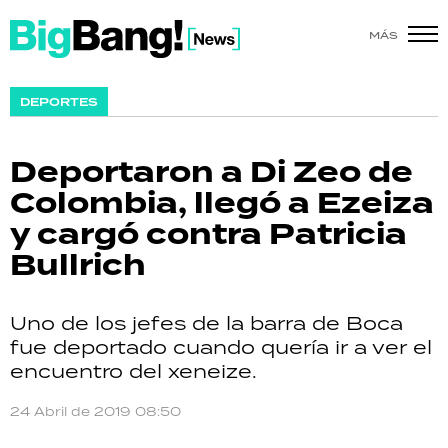
MÁS
SHOW
DEPORTES
POLÍTICA
Deportaron a Di Zeo de
ACTUALIDAD
Colombia, llegó a Ezeiza
y cargó contra Patricia
POLICIALES
Bullrich
ECONOMÍA
Uno de los jefes de la barra de Boca
GRAN HERMANO
fue deportado cuando quería ir a ver el
encuentro del xeneize.
SALUD
24 Abril de 2019 08:50
DEPORTES