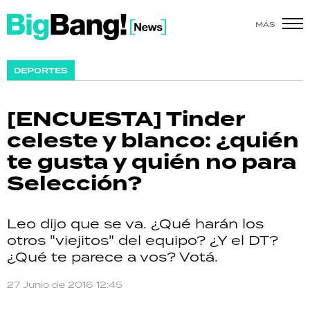
MÁS
SHOW
DEPORTES
POLÍTICA
[ENCUESTA] Tinder
ACTUALIDAD
celeste y blanco: ¿quién
te gusta y quién no para
POLICIALES
Selección?
ECONOMÍA
Leo dijo que se va. ¿Qué harán los
GRAN HERMANO
otros "viejitos" del equipo? ¿Y el DT?
¿Qué te parece a vos? Votá.
SALUD
27 Junio de 2016 12:45
DEPORTES