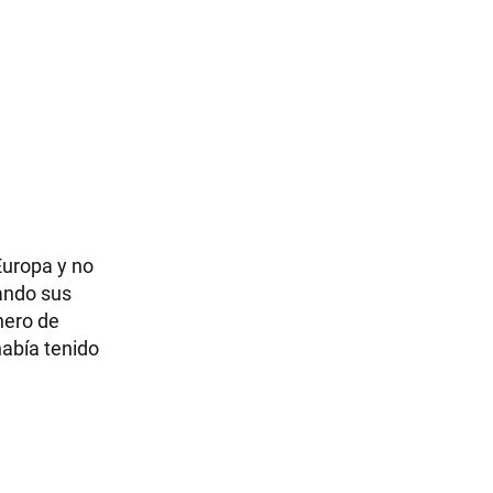
Europa y no
uando sus
nero de
había tenido