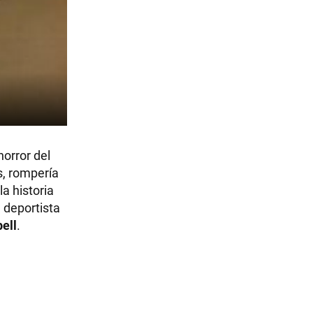
horror del
s, rompería
a historia
 deportista
ell
.