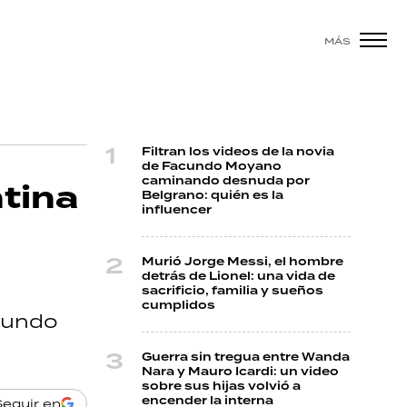
MÁS
Filtran los videos de la novia
de Facundo Moyano
caminando desnuda por
ntina
Belgrano: quién es la
influencer
Murió Jorge Messi, el hombre
detrás de Lionel: una vida de
sacrificio, familia y sueños
cumplidos
egundo
Guerra sin tregua entre Wanda
Nara y Mauro Icardi: un video
sobre sus hijas volvió a
encender la interna
Seguir en