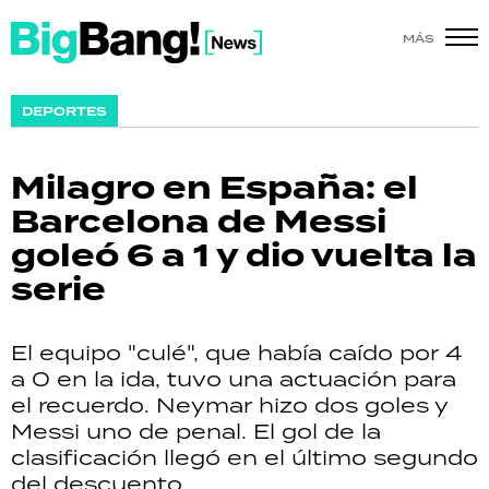
MÁS
SHOW
DEPORTES
POLÍTICA
Milagro en España: el
ACTUALIDAD
Barcelona de Messi
goleó 6 a 1 y dio vuelta la
POLICIALES
serie
ECONOMÍA
El equipo "culé", que había caído por 4
GRAN HERMANO
a 0 en la ida, tuvo una actuación para
el recuerdo. Neymar hizo dos goles y
SALUD
Messi uno de penal. El gol de la
clasificación llegó en el último segundo
DEPORTES
del descuento.