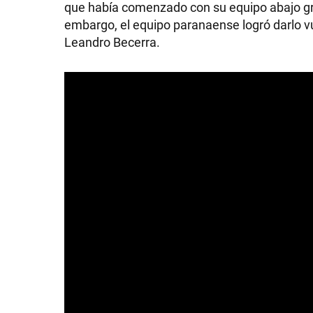
que había comenzado con su equipo abajo gra
GRAN
embargo, el equipo paranaense logró darlo v
Leandro Becerra.
HERMANO
SALUD
DEPORTES
TECNOLOGÍA