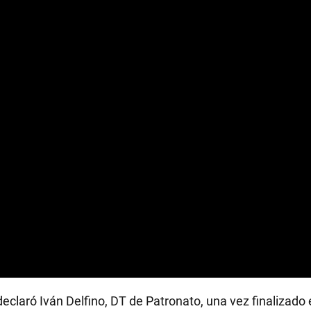
RECETAS
PALABRAS
HORÓSCOPO
Seguinos
eclaró Iván Delfino, DT de Patronato, una vez finalizado e