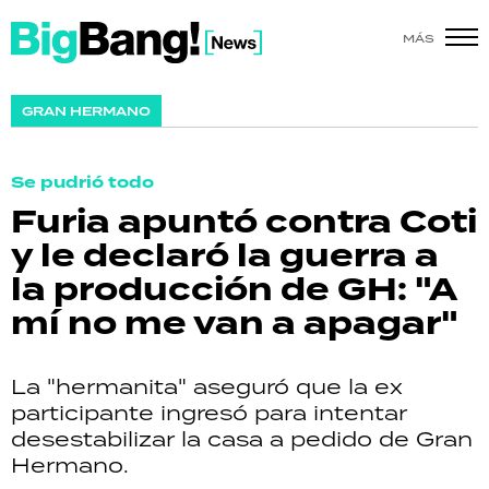
MÁS
SHOW
GRAN HERMANO
POLÍTICA
Se pudrió todo
ACTUALIDAD
Furia apuntó contra Coti
y le declaró la guerra a
POLICIALES
la producción de GH: "A
ECONOMÍA
mí no me van a apagar"
GRAN HERMANO
La "hermanita" aseguró que la ex
SALUD
participante ingresó para intentar
desestabilizar la casa a pedido de Gran
DEPORTES
Hermano.