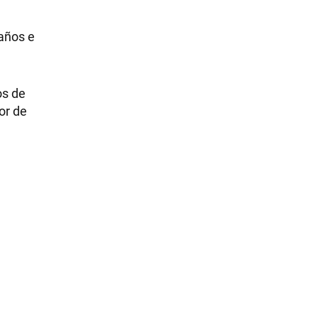
 años e
os de
or de