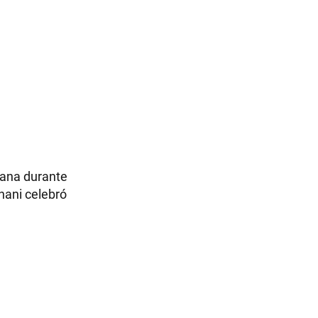
ñana durante
uhani celebró