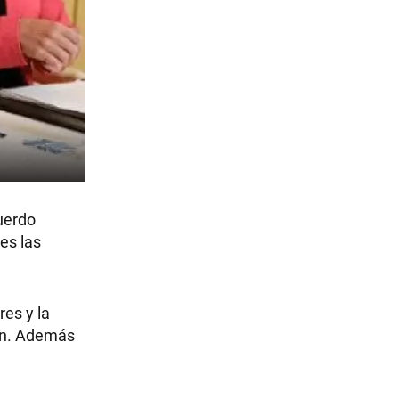
uerdo
es las
es y la
mán. Además