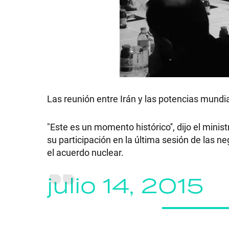
GRAN
HERMANO
SALUD
Las reunión entre Irán y las potencias mundi
DEPORTES
"Este es un momento histórico'', dijo el min
su participación en la última sesión de las n
el acuerdo nuclear.
TECNOLOGÍA
julio 14, 2015