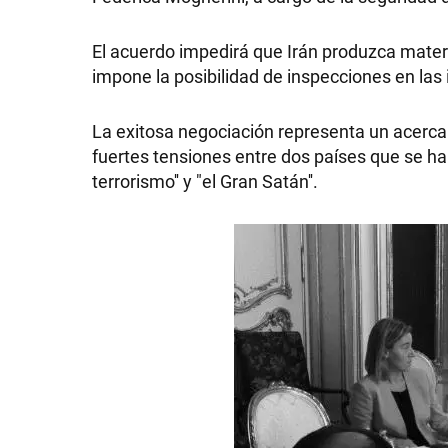
El acuerdo impedirá que Irán produzca mater
impone la posibilidad de inspecciones en las 
SHOW
La exitosa negociación representa un acercam
fuertes tensiones entre dos países que se h
POLÍTICA
terrorismo'' y "el Gran Satán''.
ACTUALIDAD
POLICIALES
ECONOMÍA