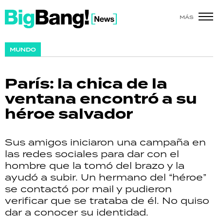
MÁS
SHOW
MUNDO
POLÍTICA
París: la chica de la
ACTUALIDAD
ventana encontró a su
héroe salvador
POLICIALES
ECONOMÍA
Sus amigos iniciaron una campaña en
las redes sociales para dar con el
GRAN HERMANO
hombre que la tomó del brazo y la
ayudó a subir. Un hermano del “héroe”
SALUD
se contactó por mail y pudieron
verificar que se trataba de él. No quiso
DEPORTES
dar a conocer su identidad.