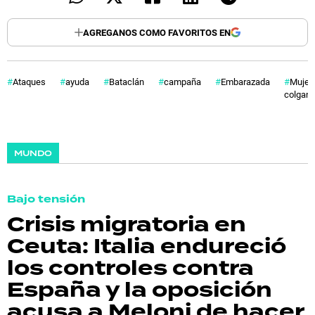
AGREGANOS COMO FAVORITOS EN
Ataques
ayuda
Bataclán
campaña
Embarazada
Mujer
colgan
MUNDO
Bajo tensión
Crisis migratoria en
Ceuta: Italia endureció
los controles contra
España y la oposición
acusa a Meloni de hacer