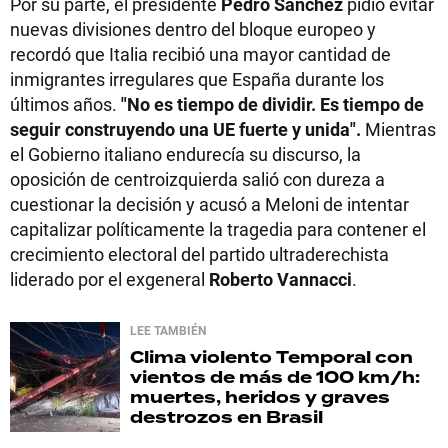
Por su parte, el presidente
Pedro Sánchez
pidió evitar
nuevas divisiones dentro del bloque europeo y
recordó que Italia recibió una mayor cantidad de
inmigrantes irregulares que España durante los
últimos años.
"No es tiempo de dividir. Es tiempo de
seguir construyendo una UE fuerte y unida".
Mientras
el Gobierno italiano endurecía su discurso, la
oposición de centroizquierda salió con dureza a
cuestionar la decisión y acusó a Meloni de intentar
capitalizar políticamente la tragedia para contener el
crecimiento electoral del partido ultraderechista
liderado por el exgeneral
Roberto Vannacci
.
LEE TAMBIÉN
Clima violento
Temporal con
vientos de más de 100 km/h:
muertes, heridos y graves
destrozos en Brasil