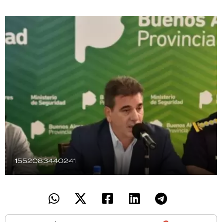
TECNOLOGÍA
RECETAS
PALABRAS
HORÓSCOPO
Seguinos
1552083440241