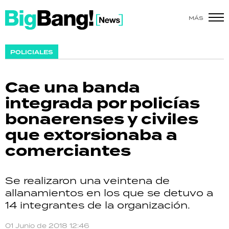
MÁS
SHOW
POLICIALES
POLÍTICA
Cae una banda
ACTUALIDAD
integrada por policías
bonaerenses y civiles
POLICIALES
que extorsionaba a
ECONOMÍA
comerciantes
GRAN HERMANO
Se realizaron una veintena de
SALUD
allanamientos en los que se detuvo a
14 integrantes de la organización.
DEPORTES
01 Junio de 2018 12:46