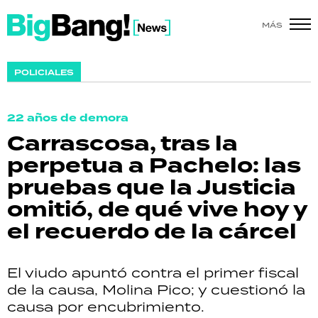
MÁS
SHOW
POLICIALES
POLÍTICA
22 años de demora
ACTUALIDAD
Carrascosa, tras la
perpetua a Pachelo: las
POLICIALES
pruebas que la Justicia
ECONOMÍA
omitió, de qué vive hoy y
el recuerdo de la cárcel
GRAN HERMANO
SALUD
El viudo apuntó contra el primer fiscal
de la causa, Molina Pico; y cuestionó la
DEPORTES
causa por encubrimiento.