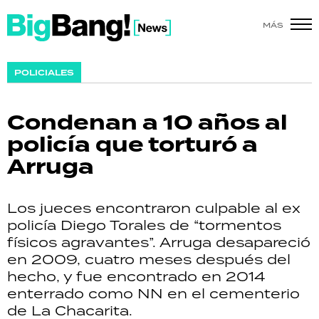
MÁS
SHOW
POLICIALES
POLÍTICA
Condenan a 10 años al
ACTUALIDAD
policía que torturó a
Arruga
POLICIALES
ECONOMÍA
Los jueces encontraron culpable al ex
policía Diego Torales de “tormentos
GRAN HERMANO
físicos agravantes”. Arruga desapareció
en 2009, cuatro meses después del
SALUD
hecho, y fue encontrado en 2014
enterrado como NN en el cementerio
DEPORTES
de La Chacarita.