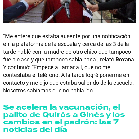
"Me enteré que estaba ausente por una notificación
en la plataforma de la escuela y cerca de las 3 de la
tarde hablé con la madre de otro chico que tampoco
fue a clase y que tampoco sabía nada”, relató
Roxana
.
Y continuó: “Empecé a llamar a I
,
que no me
contestaba el teléfono. A la tarde logré ponerme en
contacto y me dijo que estaba saliendo de la escuela.
Nosotros sabíamos que no había ido”.
Se acelera la vacunación, el
palito de Quirós a Ginés y los
cambios en el padrón: las 7
noticias del día