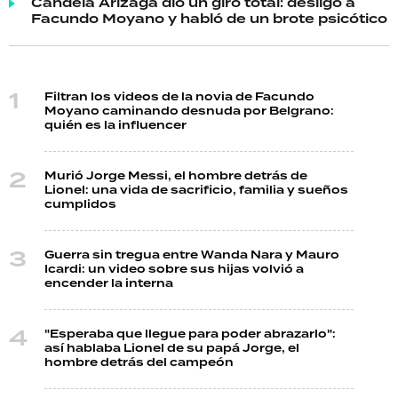
Candela Arizaga dio un giro total: desligó a
Facundo Moyano y habló de un brote psicótico
Filtran los videos de la novia de Facundo
Moyano caminando desnuda por Belgrano:
quién es la influencer
Murió Jorge Messi, el hombre detrás de
Lionel: una vida de sacrificio, familia y sueños
cumplidos
Guerra sin tregua entre Wanda Nara y Mauro
Icardi: un video sobre sus hijas volvió a
encender la interna
"Esperaba que llegue para poder abrazarlo":
así hablaba Lionel de su papá Jorge, el
hombre detrás del campeón