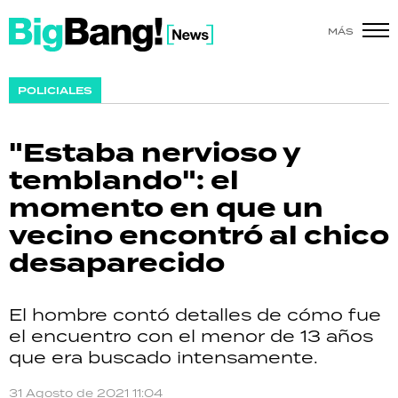
MÁS
SHOW
POLICIALES
POLÍTICA
"Estaba nervioso y
ACTUALIDAD
temblando": el
momento en que un
POLICIALES
vecino encontró al chico
ECONOMÍA
desaparecido
GRAN HERMANO
El hombre contó detalles de cómo fue
SALUD
el encuentro con el menor de 13 años
que era buscado intensamente.
DEPORTES
31 Agosto de 2021 11:04