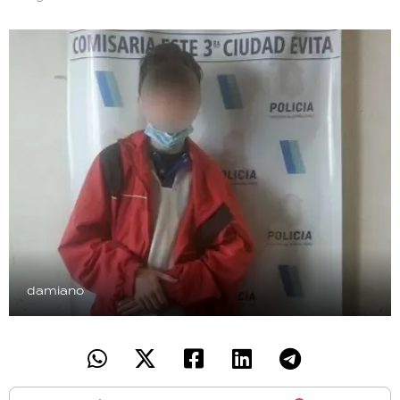
TECNOLOGÍA
RECETAS
PALABRAS
HORÓSCOPO
Seguinos
damiano