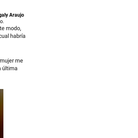
aly Araujo
o.
ste modo,
cual habría
i mujer me
a última