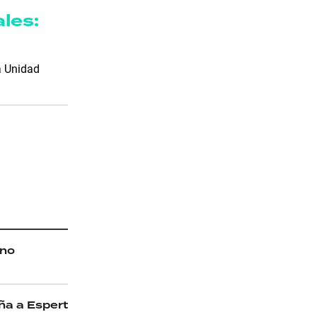
ales:
la Unidad
ano
ña a Espert