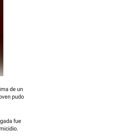
tima de un
 joven pudo
ugada fue
micidio.