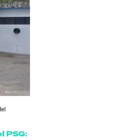
del
el PSG: