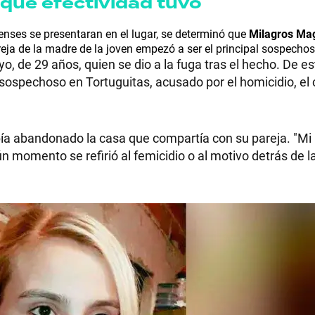
 qué efectividad tuvo
renses se presentaran en el lugar, se determinó que
Milagros Mag
areja de la madre de la joven empezó a ser el principal sospechos
yo, de 29 años, quien se dio a la fuga tras el hecho. De e
RECETAS
 sospechoso en Tortuguitas, acusado por el homicidio, el 
PALABRAS
bía abandonado la casa que compartía con su pareja. "M
HORÓSCOPO
gún momento se refirió al femicidio o al motivo detrás de l
Seguinos