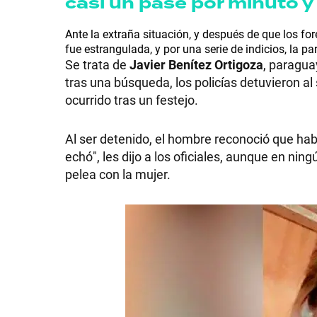
casi un pase por minuto y
Ante la extraña situación, y después de que los fo
fue estrangulada, y por una serie de indicios, la p
Se trata de
Javier Benítez Ortigoza
, paragua
SHOW
tras una búsqueda, los policías detuvieron al
ocurrido tras un festejo.
POLÍTICA
Al ser detenido, el hombre reconoció que ha
echó", les dijo a los oficiales, aunque en nin
pelea con la mujer.
ACTUALIDAD
POLICIALES
ECONOMÍA