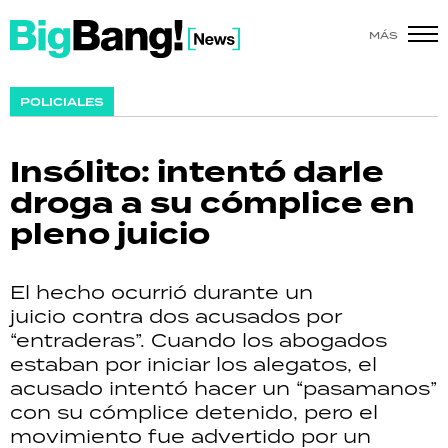
MÁS
SHOW
POLICIALES
POLÍTICA
Insólito: intentó darle
ACTUALIDAD
droga a su cómplice en
pleno juicio
POLICIALES
ECONOMÍA
El hecho ocurrió durante un
juicio contra dos acusados por
GRAN HERMANO
“entraderas”. Cuando los abogados
estaban por iniciar los alegatos, el
SALUD
acusado intentó hacer un “pasamanos”
con su cómplice detenido, pero el
DEPORTES
movimiento fue advertido por un