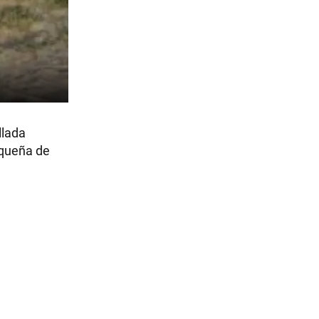
llada
aqueña de