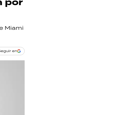
n por
de Miami
Seguir en