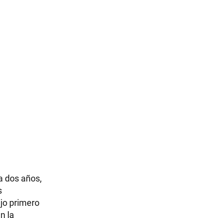
a dos años,
s
ijo primero
n la