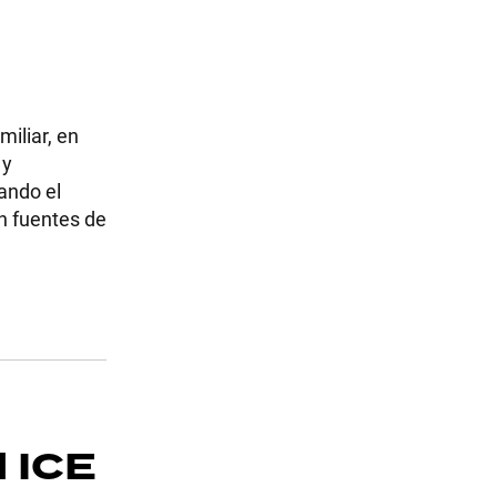
miliar, en
 y
lando el
n fuentes de
l ICE