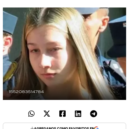
TECNOLOGÍA
RECETAS
PALABRAS
HORÓSCOPO
Seguinos
1552083514784
AGREGANOS COMO FAVORITOS EN