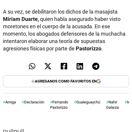
A su vez, se debilitaron los dichos de la masajista
Miriam Duarte,
quien había asegurado haber visto
moretones en el cuerpo de la acusada. En ese
momento, los abogados defensores de la muchacha
intentaron elaborar una teoría de supuestas
agresiones físicas por parte de
Pastorizzo
.
AGREGANOS COMO FAVORITOS EN
Amiga
Declaración
Fernando
Gualeguaychú
Nahir
tes
Pastorizzo
Galarza
null
null