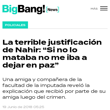
MÁS
SHOW
POLICIALES
POLÍTICA
La terrible justificación
ACTUALIDAD
de Nahir: “Si no lo
mataba no me iba a
POLICIALES
dejar en paz”
ECONOMÍA
Una amiga y compañera de la
GRAN HERMANO
facultad de la imputada reveló la
explicación que recibió por parte de su
SALUD
amiga luego del crimen.
DEPORTES
19 Junio de 2018 05:25