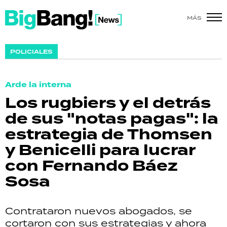
MÁS
SHOW
POLICIALES
POLÍTICA
Arde la interna
ACTUALIDAD
Los rugbiers y el detrás
de sus "notas pagas": la
POLICIALES
estrategia de Thomsen
ECONOMÍA
y Benicelli para lucrar
con Fernando Báez
GRAN HERMANO
Sosa
SALUD
Contrataron nuevos abogados, se
DEPORTES
cortaron con sus estrategias y ahora