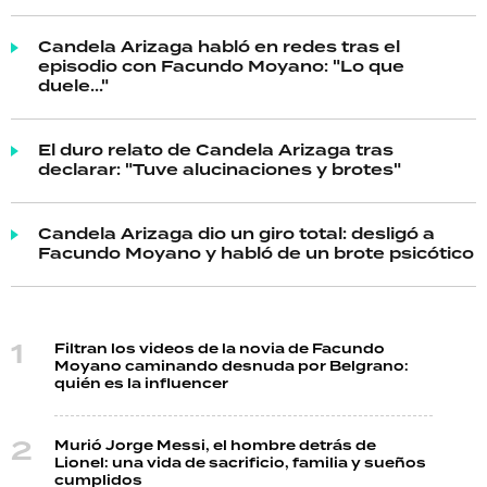
Candela Arizaga habló en redes tras el
episodio con Facundo Moyano: "Lo que
duele..."
El duro relato de Candela Arizaga tras
declarar: "Tuve alucinaciones y brotes"
Candela Arizaga dio un giro total: desligó a
Facundo Moyano y habló de un brote psicótico
Filtran los videos de la novia de Facundo
Moyano caminando desnuda por Belgrano:
quién es la influencer
Murió Jorge Messi, el hombre detrás de
Lionel: una vida de sacrificio, familia y sueños
cumplidos