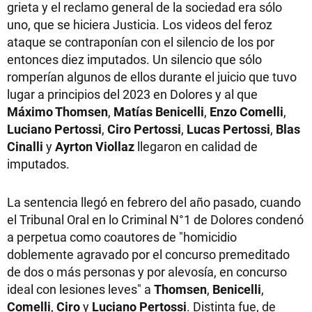
grieta y el reclamo general de la sociedad era sólo
uno, que se hiciera Justicia. Los videos del feroz
ataque se contraponían con el silencio de los por
entonces diez imputados. Un silencio que sólo
romperían algunos de ellos durante el juicio que tuvo
lugar a principios del 2023 en Dolores y al que
Máximo Thomsen
,
Matías Benicelli
,
Enzo Comelli
,
Luciano Pertossi
,
Ciro Pertossi
,
Lucas Pertossi
,
Blas
Cinalli
y
Ayrton Viollaz
llegaron en calidad de
imputados.
La sentencia llegó en febrero del año pasado, cuando
el Tribunal Oral en lo Criminal N°1 de Dolores condenó
a perpetua como coautores de "homicidio
doblemente agravado por el concurso premeditado
de dos o más personas y por alevosía, en concurso
ideal con lesiones leves" a
Thomsen
,
Benicelli
,
Comelli
,
Ciro
y
Luciano Pertossi
. Distinta fue, de