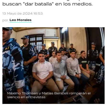
buscan "dar batalla" en los medios.
TECNOLOGÍA
13 Mayo de 2024 16:53
Leo Morales
por
RECETAS
PALABRAS
HORÓSCOPO
Seguinos
Máximo Thomsen y Matías Benicelli romperán el
silencio en entrevistas