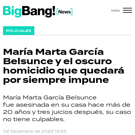
MÁS
SHOW
POLICIALES
POLÍTICA
María Marta García
ACTUALIDAD
Belsunce y el oscuro
homicidio que quedará
POLICIALES
por siempre impune
ECONOMÍA
María Marta García Belsunce
GRAN HERMANO
fue asesinada en su casa hace más de
20 años y tres juicios después, su caso
SALUD
no tiene culpables.
DEPORTES
02 Diciembre de 2022 13:23