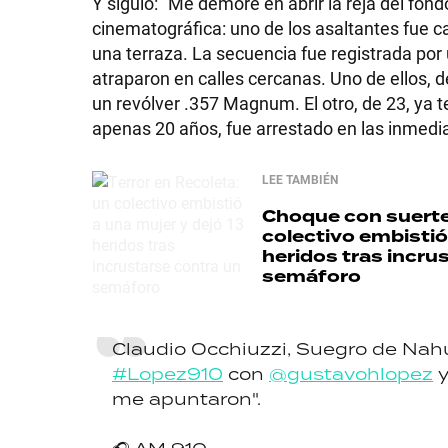
Y siguió: "Me demoré en abrir la reja del fond
cinematográfica: uno de los asaltantes fue c
una terraza. La secuencia fue registrada por
atraparon en calles cercanas. Uno de ellos, d
un revólver .357 Magnum. El otro, de 23, ya te
SHOW
apenas 20 años, fue arrestado en las inmediac
POLÍTICA
LEE TAMBIÉN
Choque con suert
colectivo embistió
ACTUALIDAD
heridos tras incru
semáforo
POLICIALES
Claudio Occhiuzzi, Suegro de Nahu
#Lopez910
con
@gustavohlopez
y
me apuntaron".
ECONOMÍA