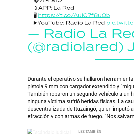
🎧 AM 910
📱APP: La Red
GRAN
🖥️
https://t.co/AuI07f8u0b
HERMANO
▶️YouTube: Radio La Red
pic.twit
— Radio La Re
(@radiolared)
SALUD
DEPORTES
Durante el operativo se hallaron herramienta
pistola 9 mm con cargador extendido y "migu
TECNOLOGÍA
También robaron un segundo vehículo a un hom
ninguna víctima sufrió heridas físicas. La ca
descentralizada de Ituzaingó, quien imputó a
efracción y con armas de fuego. "Nos salvamos
LEE TAMBIÉN