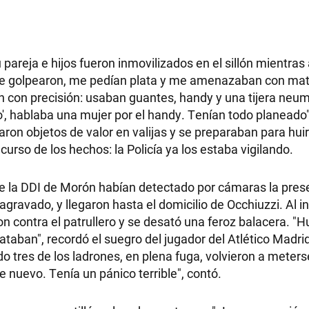
areja e hijos fueron inmovilizados en el sillón mientras a
 me golpearon, me pedían plata y me amenazaban con mat
n con precisión: usaban guantes, handy y una tijera neu
o', hablaba una mujer por el handy. Tenían todo planeado",
aron objetos de valor en valijas y se preparaban para hui
rso de los hechos: la Policía ya los estaba vigilando.
de la DDI de Morón habían detectado por cámaras la pres
gravado, y llegaron hasta el domicilio de Occhiuzzi. Al i
ron contra el patrullero y se desató una feroz balacera. 
aban", recordó el suegro del jugador del Atlético Madrid
tres de los ladrones, en plena fuga, volvieron a meterse
e nuevo. Tenía un pánico terrible", contó.