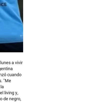
unes a vivir
gentina
menzó cuando
s. "Me
 la
 living y,
o de negro,