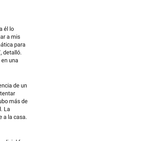
 él lo
ar a mis
mática para
 detalló.
r en una
encia de un
ntentar
"Hubo más de
. La
 a la casa.