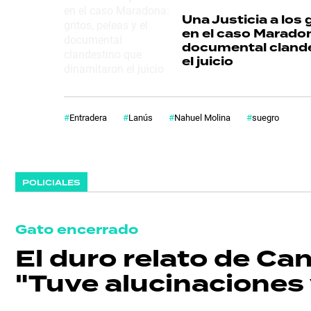
Una Justicia a los 
en el caso Maradona
documental clande
el juicio
Entradera
Lanús
Nahuel Molina
suegro
POLICIALES
Gato encerrado
El duro relato de Can
"Tuve alucinaciones 