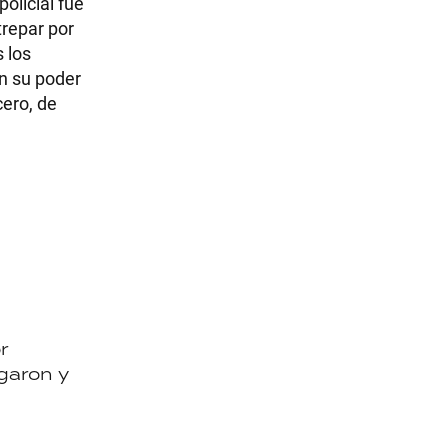
olicial fue
trepar por
 los
en su poder
cero, de
r
igaron y