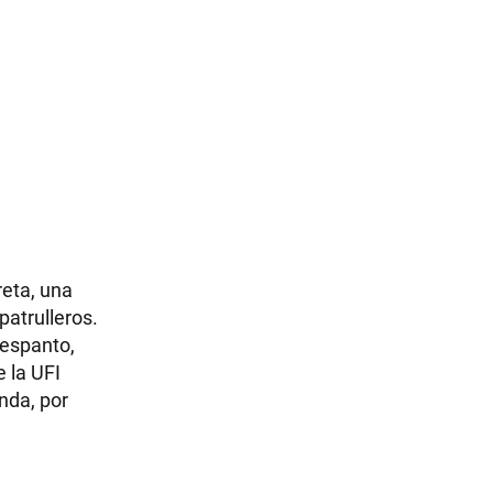
reta, una
atrulleros.
 espanto,
e la UFI
nda, por