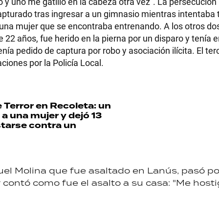
o y uno me gatilló en la cabeza otra vez". La persecución p
apturado tras ingresar a un gimnasio mientras intentaba 
 una mujer que se encontraba entrenando. A los otros dos
e 22 años, fue herido en la pierna por un disparo y tenía 
nía pedido de captura por robo y asociación ilícita. El ter
RECETAS
iones por la Policía Local.
PALABRAS
HORÓSCOPO
e
Terror en Recoleta: un
 a una mujer y dejó 13
starse contra un
Seguinos
el Molina que fue asaltado en Lanús, pasó po
 contó como fue el asalto a su casa: "Me host