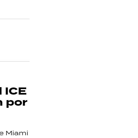
l ICE
n por
de Miami