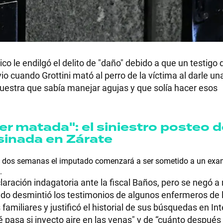
co le endilgó el delito de "daño" debido a que un testigo
 cuando Grottini mató al perro de la víctima al darle un
muestra que sabía manejar agujas y que solía hacer esos
er matada": el siniestro posteo d
sinada en Zárate
en dos semanas el imputado comenzará a ser sometido a un ex
.
claración indagatoria ante la fiscal Baños, pero se negó 
ado desmintió los testimonios de algunos enfermeros de 
amiliares y justificó el historial de sus búsquedas en Int
 pasa si inyecto aire en las venas" y de “cuánto después