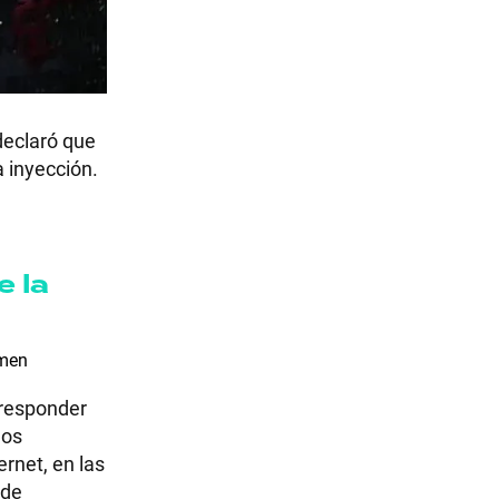
 declaró que
a inyección.
e la
amen
a responder
los
ernet, en las
 de