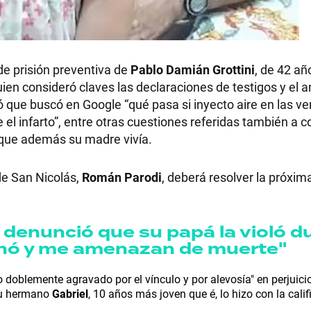
de prisión preventiva de
Pablo Damián Grottini
, de 42 añ
RECETAS
uien consideró claves las declaraciones de testigos y el an
que buscó en Google “qué pasa si inyecto aire en las ve
PALABRAS
 el infarto”, entre otras cuestiones referidas también a 
n que además su madre vivía.
HORÓSCOPO
de San Nicolás,
Román Parodi
, deberá resolver la próxi
Seguinos
y denunció que su papá la violó d
chó y me amenazan de muerte"
o doblemente agravado por el vínculo y por alevosía" en perjuic
 su hermano
Gabriel
, 10 años más joven que é, lo hizo con la calif