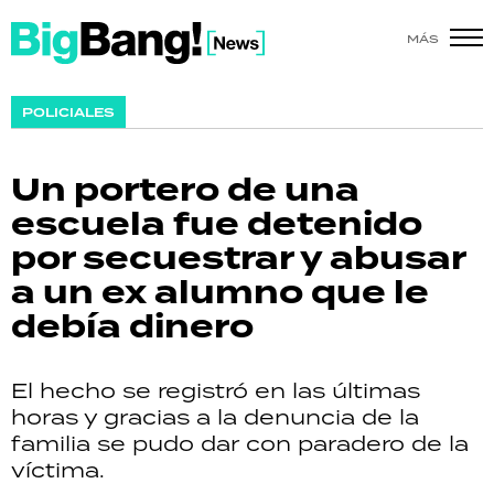
MÁS
SHOW
POLICIALES
POLÍTICA
Un portero de una
ACTUALIDAD
escuela fue detenido
por secuestrar y abusar
POLICIALES
a un ex alumno que le
ECONOMÍA
debía dinero
GRAN HERMANO
El hecho se registró en las últimas
SALUD
horas y gracias a la denuncia de la
familia se pudo dar con paradero de la
DEPORTES
víctima.