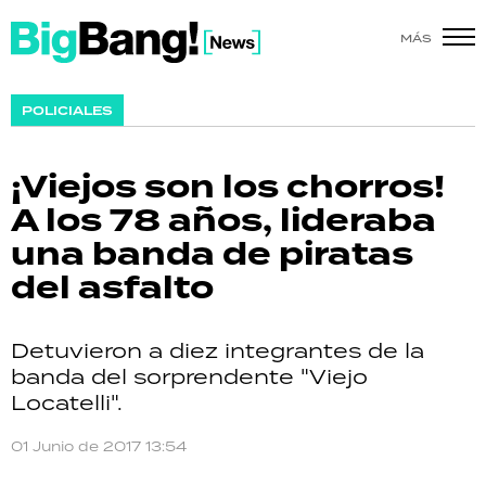
MÁS
SHOW
POLICIALES
POLÍTICA
¡Viejos son los chorros!
ACTUALIDAD
A los 78 años, lideraba
una banda de piratas
POLICIALES
del asfalto
ECONOMÍA
Detuvieron a diez integrantes de la
GRAN HERMANO
banda del sorprendente "Viejo
Locatelli".
SALUD
01 Junio de 2017 13:54
DEPORTES