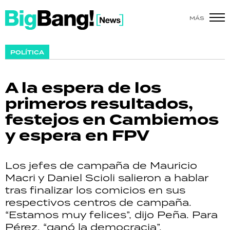
MÁS
SHOW
POLÍTICA
POLÍTICA
A la espera de los
ACTUALIDAD
primeros resultados,
festejos en Cambiemos
POLICIALES
y espera en FPV
ECONOMÍA
Los jefes de campaña de Mauricio
GRAN HERMANO
Macri y Daniel Scioli salieron a hablar
tras finalizar los comicios en sus
SALUD
respectivos centros de campaña.
“Estamos muy felices”, dijo Peña. Para
DEPORTES
Pérez, “ganó la democracia”.