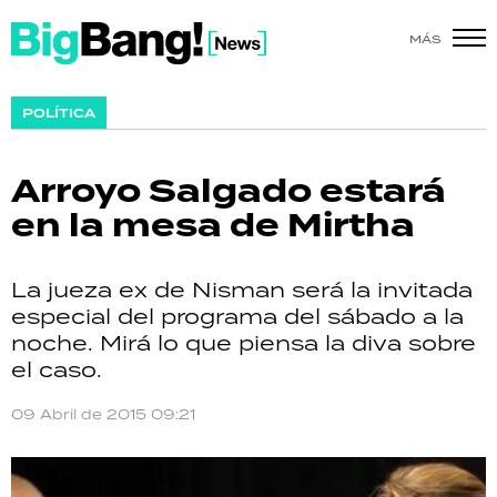
MÁS
SHOW
POLÍTICA
POLÍTICA
Arroyo Salgado estará
ACTUALIDAD
en la mesa de Mirtha
POLICIALES
La jueza ex de Nisman será la invitada
ECONOMÍA
especial del programa del sábado a la
noche. Mirá lo que piensa la diva sobre
GRAN HERMANO
el caso.
SALUD
09 Abril de 2015 09:21
DEPORTES