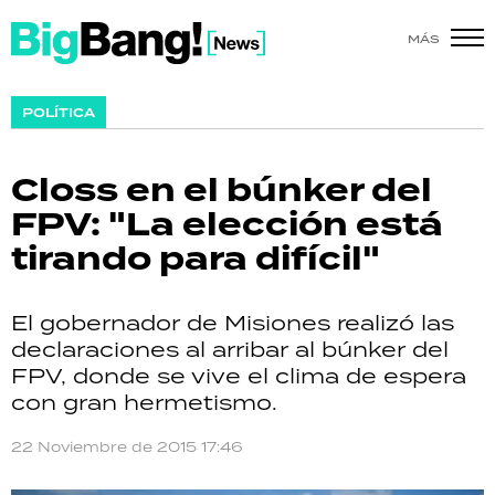
MÁS
SHOW
POLÍTICA
POLÍTICA
Closs en el búnker del
ACTUALIDAD
FPV: "La elección está
tirando para difícil"
POLICIALES
ECONOMÍA
El gobernador de Misiones realizó las
declaraciones al arribar al búnker del
GRAN HERMANO
FPV, donde se vive el clima de espera
con gran hermetismo.
SALUD
22 Noviembre de 2015 17:46
DEPORTES